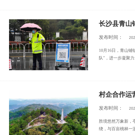
长沙县青山
发布时间：
202
10月16日，青山
队”，进一步凝聚
青山铺平安”成为
言。...
村企合作运
发布时间：
202
胜境悠然万象新，
绕，与百亩桃林一溪