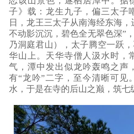
恋该山景色，遂栖居潭中。据徐
子》载：龙生九子，偏三太子
日，龙王三太子从南海经东海，
不动影沉沉，碧色全无翠色深”
乃洞庭君山），太子腾空一跃，
华山上。天华寺僧人汲水时，
气，潭中发出似龙吟轰鸣之声
有“龙吟”二字，至今清晰可见
水，于是在寺的后山之巅，筑七