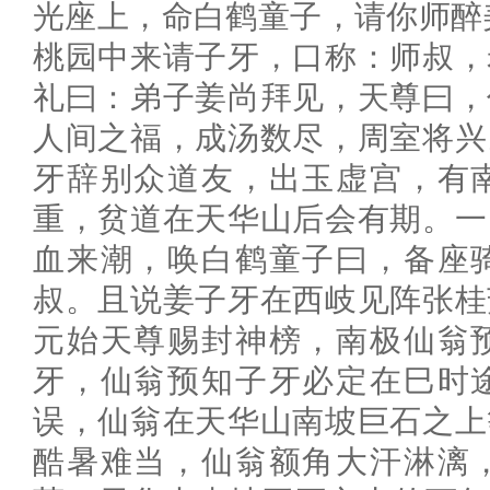
光座上，命白鹤童子，请你师醉
桃园中来请子牙，口称：师叔，
礼曰：弟子姜尚拜见，天尊曰，
人间之福，成汤数尽，周室将兴
牙辞别众道友，出玉虚宫，有
重，贫道在天华山后会有期。一
血来潮，唤白鹤童子曰，备座
叔。且说姜子牙在西岐见阵张桂
元始天尊赐封神榜，南极仙翁
牙，仙翁预知子牙必定在巳时
误，仙翁在天华山南坡巨石之上
酷暑难当，仙翁额角大汗淋漓