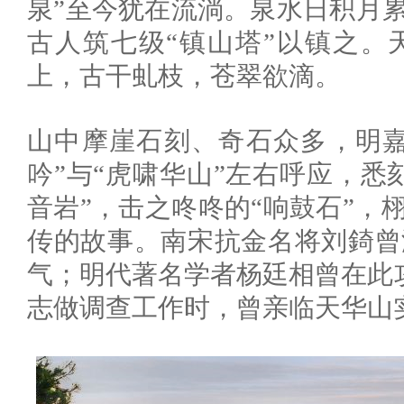
泉”至今犹在流淌。泉水日积月累
古人筑七级“镇山塔”以镇之。
上，古干虬枝，苍翠欲滴。
山中摩崖石刻、奇石众多，明嘉
吟”与“虎啸华山”左右呼应，悉
音岩”，击之咚咚的“响鼓石”，
传的故事。南宋抗金名将刘錡曾
气；明代著名学者杨廷相曾在此攻
志做调查工作时，曾亲临天华山