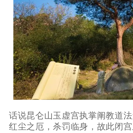
话说昆仑山玉虚宫执掌阐教道法
红尘之厄，杀罚临身，故此闭宫