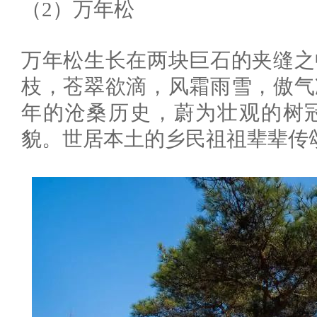
（2）万年松
万年松生长在两块巨石的夹缝之
枝，苍翠欲滴，风霜雨雪，傲气
年的沧桑历史，蔚为壮观的树
貌。世居本土的乡民祖祖辈辈传