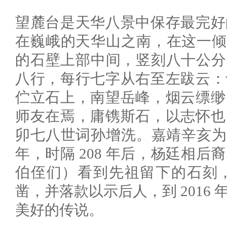
望麓台是天华八景中保存最完好
在巍峨的天华山之南，在这一倾斜近 
的石壁上部中间，竖刻八十公分
八行，每行七字从右至左跋云：
伫立石上，南望岳峰，烟云缥缈
师友在焉，庸镌斯石，以志怀也
卯七八世词孙增洗。嘉靖辛亥为公元 
年，时隔 208 年后，杨廷相
伯侄们）看到先祖留下的石刻
凿，并落款以示后人，到 2016 
美好的传说。