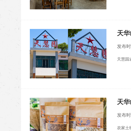
天华
发布
天华
发布
农家土特产 联系人：彭美群 联系电话：17708438057